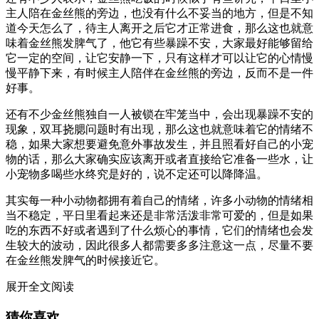
主人陪在金丝熊的旁边，也没有什么不妥当的地方，但是不知
道今天怎么了，待主人离开之后它才正常进食，那么这也就意
味着金丝熊发脾气了，他它有些暴躁不安，大家最好能够留给
它一定的空间，让它安静一下，只有这样才可以让它的心情慢
慢平静下来，有时候主人陪伴在金丝熊的旁边，反而不是一件
好事。
还有不少金丝熊独自一人被锁在牢笼当中，会出现暴躁不安的
现象，双耳挠腮问题时有出现，那么这也就意味着它的情绪不
稳，如果大家想要避免意外事故发生，并且照看好自己的小宠
物的话，那么大家确实应该离开或者直接给它准备一些水，让
小宠物多喝些水终究是好的，说不定还可以降降温。
其实每一种小动物都拥有着自己的情绪，许多小动物的情绪相
当不稳定，平日里看起来还是非常活泼非常可爱的，但是如果
吃的东西不好或者遇到了什么烦心的事情，它们的情绪也会发
生较大的波动，因此很多人都需要多多注意这一点，尽量不要
在金丝熊发脾气的时候接近它。
展开全文阅读
猜你喜欢