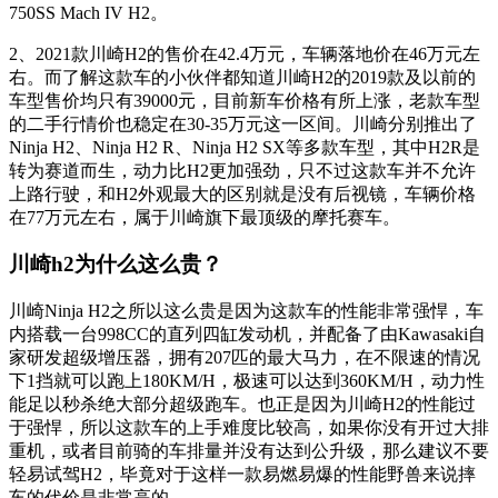
750SS Mach IV H2。
2、2021款川崎H2的售价在42.4万元，车辆落地价在46万元左
右。而了解这款车的小伙伴都知道川崎H2的2019款及以前的
车型售价均只有39000元，目前新车价格有所上涨，老款车型
的二手行情价也稳定在30-35万元这一区间。川崎分别推出了
Ninja H2、Ninja H2 R、Ninja H2 SX等多款车型，其中H2R是
转为赛道而生，动力比H2更加强劲，只不过这款车并不允许
上路行驶，和H2外观最大的区别就是没有后视镜，车辆价格
在77万元左右，属于川崎旗下最顶级的摩托赛车。
川崎h2为什么这么贵？
川崎Ninja H2之所以这么贵是因为这款车的性能非常强悍，车
内搭载一台998CC的直列四缸发动机，并配备了由Kawasaki自
家研发超级增压器，拥有207匹的最大马力，在不限速的情况
下1挡就可以跑上180KM/H，极速可以达到360KM/H，动力性
能足以秒杀绝大部分超级跑车。也正是因为川崎H2的性能过
于强悍，所以这款车的上手难度比较高，如果你没有开过大排
重机，或者目前骑的车排量并没有达到公升级，那么建议不要
轻易试驾H2，毕竟对于这样一款易燃易爆的性能野兽来说摔
车的代价是非常高的。