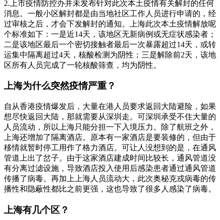
2.上市疫情防控办并未发布针对此次本土疫情有关解封的任何
消息。一般小区解封都是由当地社区工作人员进行申请的，经
过审核之后，才会下发解封的通知。上海此次本土疫情解放呢
个标准如下：一是近14天，该地区无新病例或无症状感染者；
二是该地区最后一个密切接触者最后一次暴露超过14天，或转
运集中隔离超过4天，核酸检测为阴性；三是解除前2天，该地
区所有人员完成了一轮核酸筛查，均为阴性。
上海为什么突然疫情严重？
自从香港疫情爆发后，大量在港人员要求返回大陆避险，如果
想尽快返回大陆，那就需要从深圳走。可深圳承受不住大量的
人员流动，所以上海只能分担一下入境压力。除了航班之外，
上海还增加了隔离酒店。原本有一家酒店是要装修的，但由于
移情就暂时停工用作了格力酒店。可让人没想到的是，在通风
管道上出了岔子。由于这家酒店建成时间比较长，通风管道没
有分离过滤设施，导致酒店投入使用后感染患者通过通风管道
传播了病毒。再加上上海人员流动大，此次奥秘克戎病毒的传
播性和隐蔽性都比之前更强，这也导致了很多人感染了病毒。
上海有几个区？