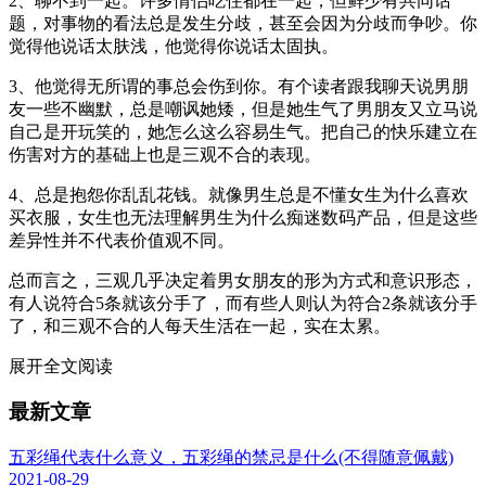
2、聊不到一起。许多情侣吃住都在一起，但鲜少有共同话
题，对事物的看法总是发生分歧，甚至会因为分歧而争吵。你
觉得他说话太肤浅，他觉得你说话太固执。
3、他觉得无所谓的事总会伤到你。有个读者跟我聊天说男朋
友一些不幽默，总是嘲讽她矮，但是她生气了男朋友又立马说
自己是开玩笑的，她怎么这么容易生气。把自己的快乐建立在
伤害对方的基础上也是三观不合的表现。
4、总是抱怨你乱乱花钱。就像男生总是不懂女生为什么喜欢
买衣服，女生也无法理解男生为什么痴迷数码产品，但是这些
差异性并不代表价值观不同。
总而言之，三观几乎决定着男女朋友的形为方式和意识形态，
有人说符合5条就该分手了，而有些人则认为符合2条就该分手
了，和三观不合的人每天生活在一起，实在太累。
展开全文阅读
最新文章
五彩绳代表什么意义，五彩绳的禁忌是什么(不得随意佩戴)
2021-08-29