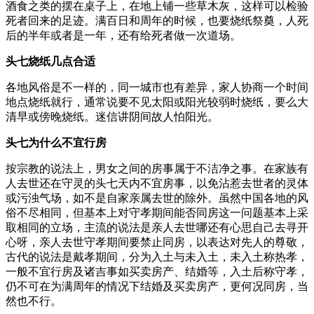
酒食之类的摆在桌子上，在地上铺一些草木灰，这样可以检验
死者回来的足迹。满百日和周年的时候，也要烧纸祭奠，人死
后的半年或者是一年，还有给死者做一次道场。
头七烧纸几点合适
各地风俗是不一样的，同一城市也有差异，家人协商一个时间
地点烧纸就行，通常说要不见太阳或阳光较弱时烧纸，要么大
清早或傍晚烧纸。迷信讲阴间故人怕阳光。
头七为什么不宜行房
按宗教的说法上，男女之间的房事属于不洁净之事。在家族有
人去世还在守灵的头七天内不宜房事，以免沾惹去世者的灵体
或污浊气场，如不是自家亲属去世的除外。虽然中国各地的风
俗不尽相同，但基本上对守孝期间能否同房这一问题基本上采
取相同的立场，主流的说法是亲人去世哪还有心思自己去寻开
心呀，亲人去世守孝期间要禁止同房，以表达对先人的尊敬，
古代的说法是戴孝期间，分为入土与未入土，未入土称热孝，
一般不宜行房及诸吉事如买卖房产、结婚等，入土后称守孝，
仍不可在为满周年的情况下结婚及买卖房产，更何况同房，当
然也不行。