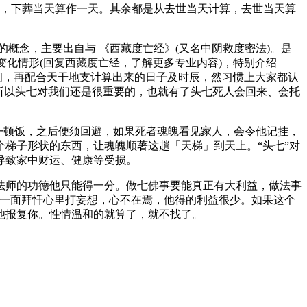
算，下葬当天算作一天。其余都是从去世当天计算，去世当天算
的概念，主要出自与 《西藏度亡经》(又名中阴救度密法)。是
变化情形(回复西藏度亡经，了解更多专业内容)，特别介绍
间，再配合天干地支计算出来的日子及时辰，然习惯上大家都认
所以头七对我们还是很重要的，也就有了头七死人会回来、会托
一顿饭，之后便须回避，如果死者魂魄看见家人，会令他记挂，
梯子形状的东西，让魂魄顺著这趟「天梯」到天上。“头七”对
导致家中财运、健康等受损。
法师的功德他只能得一分。做七佛事要能真正有大利益，做法事
，一面拜忏心里打妄想，心不在焉，他得的利益很少。如果这个
他报复你。性情温和的就算了，就不找了。