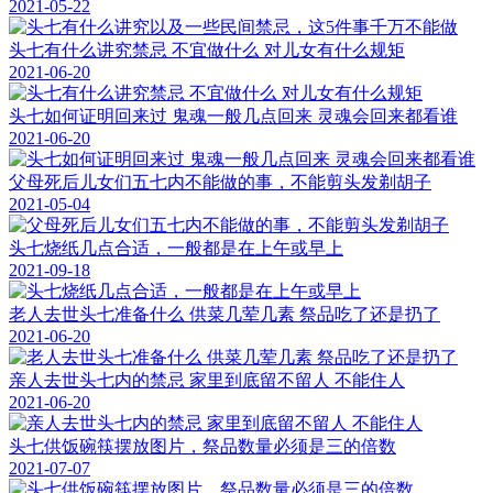
2021-05-22
头七有什么讲究禁忌 不宜做什么 对儿女有什么规矩
2021-06-20
头七如何证明回来过 鬼魂一般几点回来 灵魂会回来都看谁
2021-06-20
父母死后儿女们五七内不能做的事，不能剪头发剃胡子
2021-05-04
头七烧纸几点合适，一般都是在上午或早上
2021-09-18
老人去世头七准备什么 供菜几荤几素 祭品吃了还是扔了
2021-06-20
亲人去世头七内的禁忌 家里到底留不留人 不能住人
2021-06-20
头七供饭碗筷摆放图片，祭品数量必须是三的倍数
2021-07-07