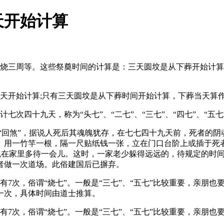
天开始计算
、烧三周等。这些祭奠时间的计算是：三天圆坟是从下葬开始计
天开始计算;只有三天圆坟是从下葬时间开始计算，下葬当天算
四十九天，称为“头七”、“二七”、“三七”、“四七”、“五七”
又称“回煞”，据说人死后其魂魄犹存，在七七四十九天前，死者的
。用一竹竿一根，隔一尺贴纸钱一张，立在门口台阶上或插于死
鬼魂在家里多待一会儿。这时，一家老少躲得远远的，待规定的时
者做一次道场。此俗建国后已摒弃。
次，俗谓“烧七”。一般是“三七”、“五七”比较重要，亲朋也要
一次，具体时间由道士推算。
7次，俗谓“烧七”。一般是“三七”、“五七”比较重要，亲朋也