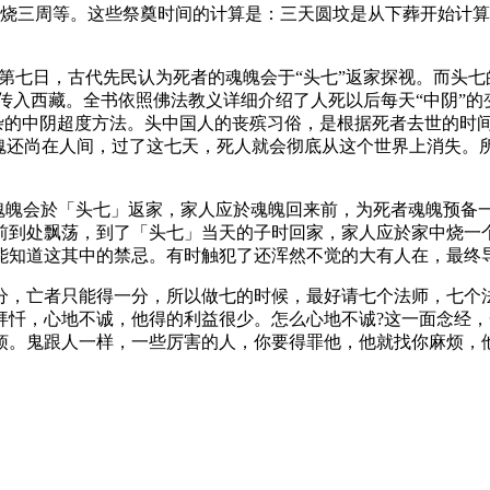
、烧三周等。这些祭奠时间的计算是：三天圆坟是从下葬开始计
第七日，古代先民认为死者的魂魄会于“头七”返家探视。而头七
传入西藏。全书依照佛法教义详细介绍了人死以后每天“中阴”的
秘杂的中阴超度方法。头中国人的丧殡习俗，是根据死者去世的时
灵魂还尚在人间，过了这七天，死人就会彻底从这个世界上消失。
者魂魄会於「头七」返家，家人应於魂魄回来前，为死者魂魄预备
前到处飘荡，到了「头七」当天的子时回家，家人应於家中烧一个
能知道这其中的禁忌。有时触犯了还浑然不觉的大有人在，最终
六分，亡者只能得一分，所以做七的时候，最好请七个法师，七个
拜忏，心地不诚，他得的利益很少。怎么心地不诚?这一面念经
烦。鬼跟人一样，一些厉害的人，你要得罪他，他就找你麻烦，