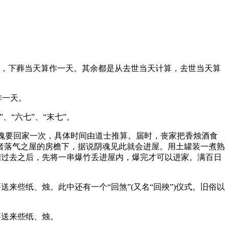
算，下葬当天算作一天。其余都是从去世当天计算，去世当天算
作一天。
、“六七”、“末七”。
阴魂要回家一次，具体时间由道士推算。届时，丧家把香烛酒食
者落气之屋的房檐下，据说阴魂见此就会进屋。用土罐装一煮熟
间过去之后，先将一串爆竹丢进屋内，爆完才可以进家。满百日
送来些纸、烛。此中还有一个“回煞”(又名“回殃”)仪式。旧俗以
要送来些纸、烛。