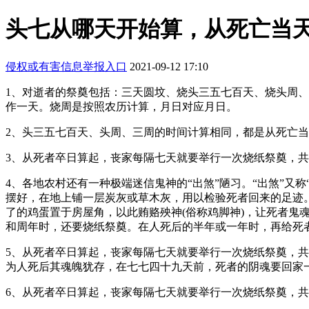
头七从哪天开始算，从死亡当
侵权或有害信息举报入口
2021-09-12 17:10
1、对逝者的祭奠包括：三天圆坟、烧头三五七百天、烧头周
作一天。烧周是按照农历计算，月日对应月日。
2、头三五七百天、头周、三周的时间计算相同，都是从死亡当
3、从死者卒日算起，丧家每隔七天就要举行一次烧纸祭奠，共计七次
4、各地农村还有一种极端迷信鬼神的“出煞”陋习。“出煞”
摆好，在地上铺一层炭灰或草木灰，用以检验死者回来的足迹
了的鸡蛋置于房屋角，以此贿赂殃神(俗称鸡脚神)，让死者
和周年时，还要烧纸祭奠。在人死后的半年或一年时，再给死
5、从死者卒日算起，丧家每隔七天就要举行一次烧纸祭奠，共有7
为人死后其魂魄犹存，在七七四十九天前，死者的阴魂要回家
6、从死者卒日算起，丧家每隔七天就要举行一次烧纸祭奠，共有