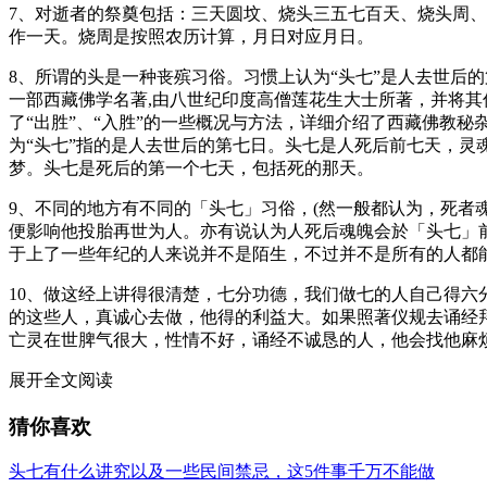
7、对逝者的祭奠包括：三天圆坟、烧头三五七百天、烧头周
作一天。烧周是按照农历计算，月日对应月日。
8、所谓的头是一种丧殡习俗。习惯上认为“头七”是人去世后的
一部西藏佛学名著,由八世纪印度高僧莲花生大士所著，并将其
了“出胜”、“入胜”的一些概况与方法，详细介绍了西藏佛教
为“头七”指的是人去世后的第七日。头七是人死后前七天，
梦。头七是死后的第一个七天，包括死的那天。
9、不同的地方有不同的「头七」习俗，(然一般都认为，死
便影响他投胎再世为人。亦有说认为人死后魂魄会於「头七」
于上了一些年纪的人来说并不是陌生，不过并不是所有的人都
10、做这经上讲得很清楚，七分功德，我们做七的人自己得
的这些人，真诚心去做，他得的利益大。如果照著仪规去诵经
亡灵在世脾气很大，性情不好，诵经不诚恳的人，他会找他麻
展开全文阅读
猜你喜欢
头七有什么讲究以及一些民间禁忌，这5件事千万不能做