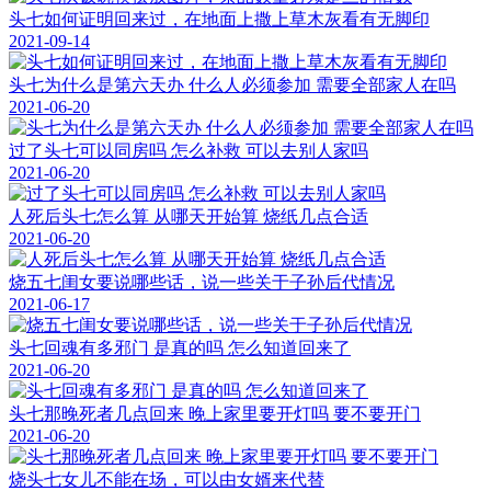
头七如何证明回来过，在地面上撒上草木灰看有无脚印
2021-09-14
头七为什么是第六天办 什么人必须参加 需要全部家人在吗
2021-06-20
过了头七可以同房吗 怎么补救 可以去别人家吗
2021-06-20
人死后头七怎么算 从哪天开始算 烧纸几点合适
2021-06-20
烧五七闺女要说哪些话，说一些关于子孙后代情况
2021-06-17
头七回魂有多邪门 是真的吗 怎么知道回来了
2021-06-20
头七那晚死者几点回来 晚上家里要开灯吗 要不要开门
2021-06-20
烧头七女儿不能在场，可以由女婿来代替