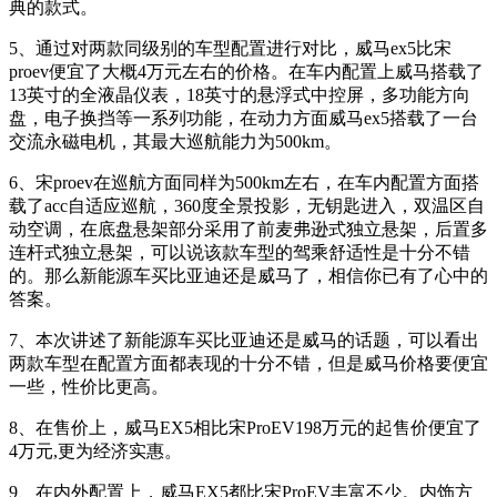
典的款式。
5、通过对两款同级别的车型配置进行对比，威马ex5比宋
proev便宜了大概4万元左右的价格。在车内配置上威马搭载了
13英寸的全液晶仪表，18英寸的悬浮式中控屏，多功能方向
盘，电子换挡等一系列功能，在动力方面威马ex5搭载了一台
交流永磁电机，其最大巡航能力为500km。
6、宋proev在巡航方面同样为500km左右，在车内配置方面搭
载了acc自适应巡航，360度全景投影，无钥匙进入，双温区自
动空调，在底盘悬架部分采用了前麦弗逊式独立悬架，后置多
连杆式独立悬架，可以说该款车型的驾乘舒适性是十分不错
的。那么新能源车买比亚迪还是威马了，相信你已有了心中的
答案。
7、本次讲述了新能源车买比亚迪还是威马的话题，可以看出
两款车型在配置方面都表现的十分不错，但是威马价格要便宜
一些，性价比更高。
8、在售价上，威马EX5相比宋ProEV198万元的起售价便宜了
4万元,更为经济实惠。
9、在内外配置上，威马EX5都比宋ProEV丰富不少。内饰方