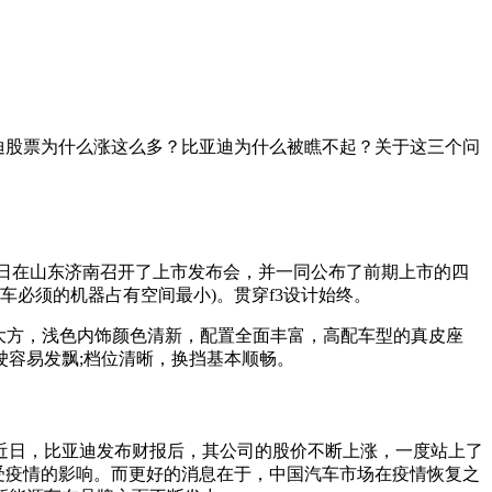
迪股票为什么涨这么多？比亚迪为什么被瞧不起？关于这三个问
年9月22日在山东济南召开了上市发布会，并一同公布了前期上市的四
车必须的机器占有空间最小)。贯穿f3设计始终。
洁大方，浅色内饰颜色清新，配置全面丰富，高配车型的真皮座
容易发飘;档位清晰，换挡基本顺畅。
近日，比亚迪发布财报后，其公司的股价不断上涨，一度站上了
毫不受疫情的影响。而更好的消息在于，中国汽车市场在疫情恢复之