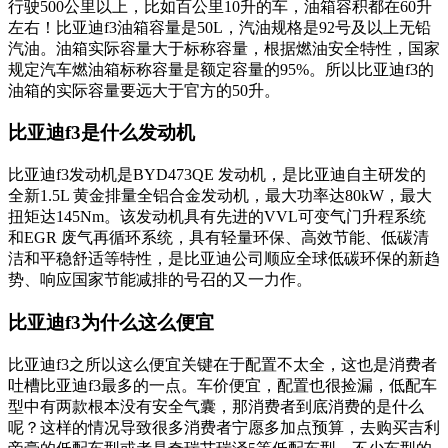
行驶500公里以上，比如百公里10升的车，油箱容积都在60升
左右！比亚迪f3油箱容量是50L，汽油规格是92号及以上无铅
汽油。油箱实际容量大于标称容量，根据燃油安全特性，国家
规定汽车燃油箱标称容量是额定容量的95%。所以比亚迪f3的
油箱的实际容量要远大于官方的50升。
比亚迪f3是什么发动机
比亚迪f3发动机是BYD473QE 发动机，是比亚迪自主研发的
全新1.5L 黄金排量全铝合金发动机，最大功率达80kW，最大
扭矩达145Nm。该发动机具有先进的VVL可变气门升程系统
和EGR 废气再循环系统，具有轻量环保、高效节能、低碳清
洁和平稳舒适等特性，是比亚迪公司顺应全球低碳环保的新趋
势、响应国家节能减排的号召的又一力作。
比亚迪f3为什么这么便宜
比亚迪f3之所以这么便宜关键在于配置不太全，这也是消费者
吐槽比亚迪f3最多的一点。车价便宜，配置也很捡漏，低配车
型中有两款根本没有安全气囊，那消费者到底消费的是什么
呢？这样的情况导致很多消费者宁愿多加点预算，去购买吉利